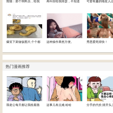
熊猫：那个饲料员，给我
再叫你给我得瑟，不知道
可爱有趣的喵星人
爆笑下厨做饭图片,个个都
这种操作果然方便。
秀恩爱死得快！
热门漫画推荐
我老公每天都让我枕着胳
这事儿有点难,哈哈
分手的代价,猜开头