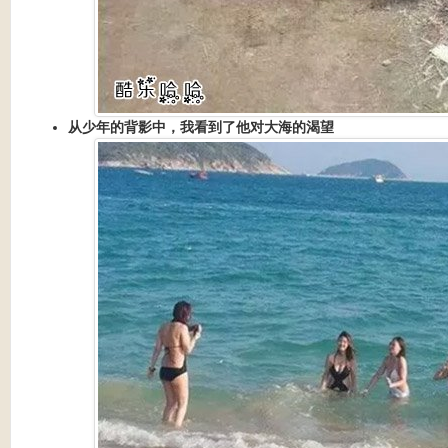
从少年的背影中，我看到了他对大海的渴望