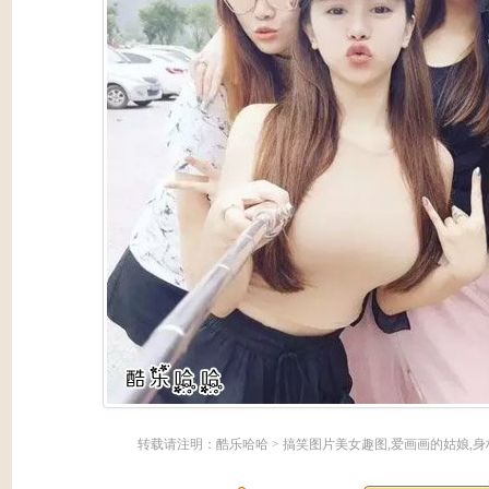
转载请注明：
酷乐哈哈
>
搞笑图片
美女趣图,爱画画的姑娘,身