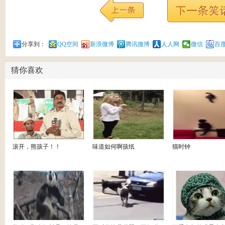
分享到：
QQ空间
新浪微博
腾讯微博
人人网
微信
百
猜你喜欢
滚开，熊孩子！！
味道如何啊孩纸
猫时钟