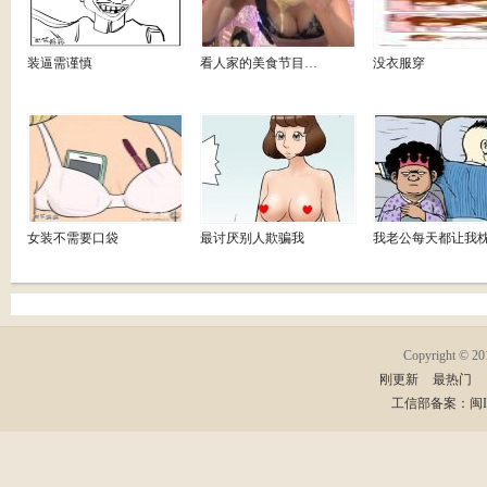
装逼需谨慎
看人家的美食节目…
没衣服穿
女装不需要口袋
最讨厌别人欺骗我
我老公每天都让我
Copyright © 2
刚更新
最热门
工信部备案：闽ICP