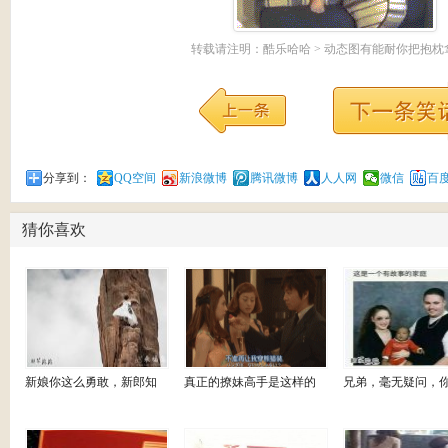
转载请注明：
酷乐哈哈
>
动态图
有能耐你把抱枕
分享到：
QQ空间
新浪微博
腾讯微博
人人网
微信
百
猜你喜欢
新娘你这么勇敢，新郎知
真正的撩妹高手是这样的
兄弟，毫无疑问，