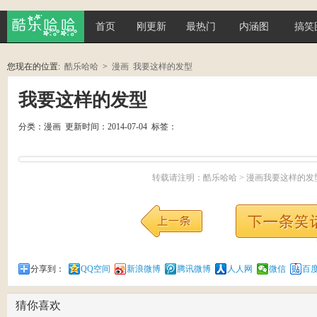
首页
刚更新
最热门
内涵图
搞笑
酷乐哈
您现在的位置:
酷乐哈哈
>
漫画
我要这样的发型
哈
我要这样的发型
分类：
漫画
更新时间：2014-07-04 标签：
转载请注明：
酷乐哈哈
>
漫画
我要这样的发
分享到：
QQ空间
新浪微博
腾讯微博
人人网
微信
百
猜你喜欢