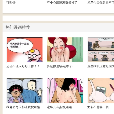
猫时钟
不小心跟隔离墩撞衫了
兄弟今天你是走不
热门漫画推荐
还让不让人好好工作了！
要是你,你会选哪个?
卫生纸积压竟是因
我老公每天都让我枕着胳
这事儿有点难,哈哈
女装不需要口袋